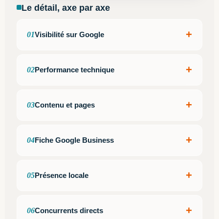
Le détail, axe par axe
+
01
Visibilité sur Google
+
02
Performance technique
+
03
Contenu et pages
+
04
Fiche Google Business
+
05
Présence locale
+
06
Concurrents directs