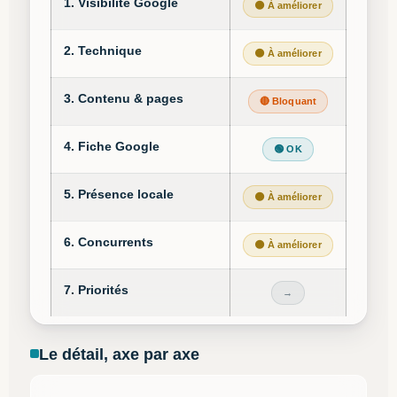
1. Visibilité Google
🟠 À améliorer
2. Technique
🟠 À améliorer
3. Contenu & pages
🔴 Bloquant
4. Fiche Google
🟢 OK
5. Présence locale
🟠 À améliorer
6. Concurrents
🟠 À améliorer
7. Priorités
→
Le détail, axe par axe