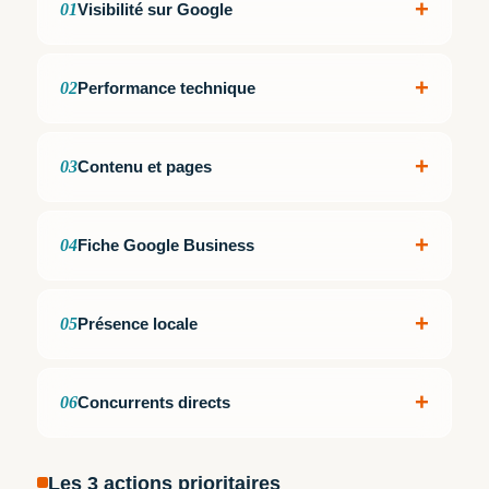
+
01
Visibilité sur Google
+
02
Performance technique
+
03
Contenu et pages
+
04
Fiche Google Business
+
05
Présence locale
+
06
Concurrents directs
Les 3 actions prioritaires