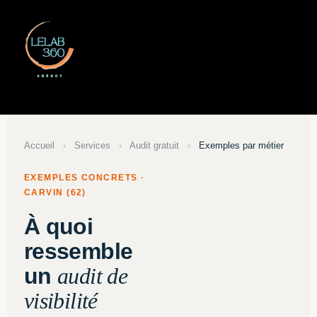
Accueil
›
Services
›
Audit gratuit
›
Exemples par métier
EXEMPLES CONCRETS ·
CARVIN (62)
À quoi
ressemble
un
audit de
visibilité