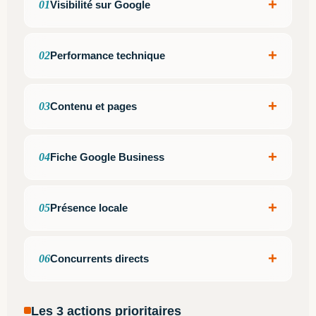
+
01
Visibilité sur Google
+
02
Performance technique
+
03
Contenu et pages
+
04
Fiche Google Business
+
05
Présence locale
+
06
Concurrents directs
Les 3 actions prioritaires