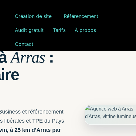
Création de site
Référencement
Audit gratuit
Tarifs
À propos
Contact
 à
:
Arras
ire
e Business et référencement
s libérales et TPE du Pays
vin, à 25 km d’Arras par
Hero image éditoriale