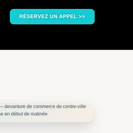
RÉSERVEZ UN APPEL >>
 — devanture commerce centre-ville Arras