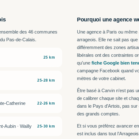
ois
Pourquoi une agence we
et l’ensemble des 46 communes
Une agence à Paris ou même à 
 du Pas-de-Calais.
arrageois. Elle ne sait pas que
différemment des zones artisan
libérales ont des contraintes 
25 km
qu’une
fiche Google bien ten
campagne Facebook quand vos 
mètres de votre cabinet.
25-28 km
Être basé à Carvin n’est pas u
de calibrer chaque site et cha
nte-Catherine
22-26 km
dans le Pays d’Artois, pas su
des grands comptes.
Et si vous préférez avancer en
t-Aubin · Wailly
25-30 km
est inclus dans tout l’Arrageois