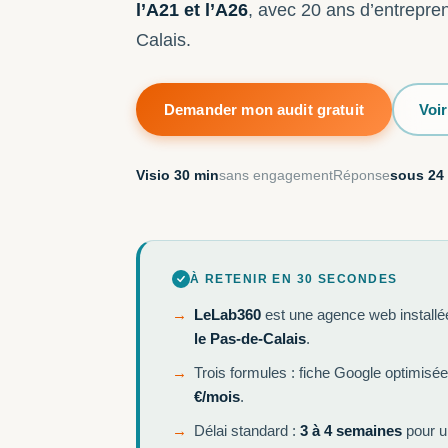
l’A21 et l’A26
, avec 20 ans d’entrepre
Calais.
Demander mon audit gratuit
Voir
Visio 30 min
sans engagement
Réponse
sous 24
À RETENIR EN 30 SECONDES
LeLab360
est une agence web installé
le Pas-de-Calais
.
Trois formules : fiche Google optimisée
€/mois
.
Délai standard :
3 à 4 semaines
pour un