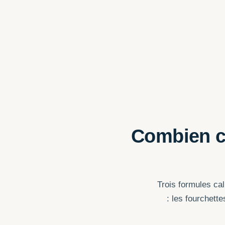
Combien co
Trois formules ca
: les fourchett