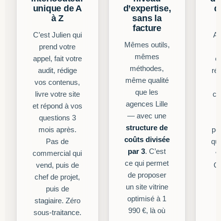
unique de A
d’expertise,
d
à Z
sans la
facture
C’est Julien qui
Av
Mêmes outils,
prend votre
mêmes
appel, fait votre
e
méthodes,
audit, rédige
rég
même qualité
vos contenus,
que les
livre votre site
co
agences Lille
et répond à vos
— avec une
questions 3
f
structure de
mois après.
po
coûts divisée
Pas de
qui
par 3
. C’est
commercial qui
w
ce qui permet
vend, puis de
C’
de proposer
chef de projet,
d
un site vitrine
puis de
optimisé à 1
stagiaire. Zéro
990 €, là où
sous-traitance.