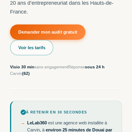
20 ans d’entrepreneuriat dans les Hauts-de-
France.
Demander mon audit gratuit
Voir les tarifs
Visio 30 min
sans engagement
Réponse
sous 24 h
Carvin
(62)
Hero image éditoriale — devanture commerce
centre-ville Douai
À RETENIR EN 30 SECONDES
LeLab360
est une agence web installée à
Carvin, à
environ 25 minutes de Douai par