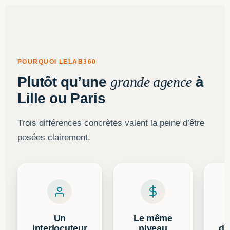
POURQUOI LELAB360
Plutôt qu’une
grande agence
à
Lille ou Paris
Trois différences concrètes valent la peine d’être
posées clairement.
Un
Le même
interlocuteur
niveau
d’