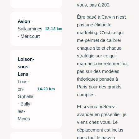
vous, pas à 200.
Être basé à Carvin n'est
Avion
·
pas une étiquette
Sallaumines
12-18 km
marketing. C'est ce qui
· Méricourt
me permet de calibrer
chaque site et chaque
stratégie sur ce qui
Loison-
marche concrètement ici,
sous-
pas sur des modèles
Lens
·
théoriques pensés à
Loos-
Paris pour des grands
en-
14-20 km
comptes.
Gohelle
· Bully-
Et si vous préférez
les-
avancer en présentiel, je
Mines
viens chez vous. Le
déplacement est inclus
dans tout le bassin