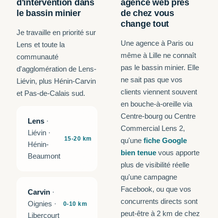
d'intervention dans
agence web près
le bassin minier
de chez vous
change tout
Je travaille en priorité sur
Une agence à Paris ou
Lens et toute la
même à Lille ne connaît
communauté
pas le bassin minier. Elle
d'agglomération de Lens-
ne sait pas que vos
Liévin, plus Hénin-Carvin
clients viennent souvent
et Pas-de-Calais sud.
en bouche-à-oreille via
Centre-bourg ou Centre
Lens
·
Commercial Lens 2,
Liévin ·
15-20 km
qu'une
fiche Google
Hénin-
bien tenue
vous apporte
Beaumont
plus de visibilité réelle
qu'une campagne
Facebook, ou que vos
Carvin
·
concurrents directs sont
Oignies ·
0-10 km
peut-être à 2 km de chez
Libercourt