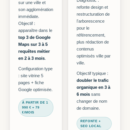
Diagnostic :
sur une ville et
refonte design et
son agglomération
restructuration de
immédiate.
l'arborescence
Objectif :
pour le
apparaître dans le
référencement,
top 3 de Google
plus rédaction de
Maps sur 3 à 5
contenus
requêtes métier
optimisés ville par
en 2 à 3 mois
.
ville.
Configuration type
Objectif typique :
: site vitrine 5
doubler le trafic
pages + fiche
organique en 3 à
Google optimisée.
6 mois
sans
changer de nom
À PARTIR DE 1
990 € + 79
de domaine.
€/MOIS
REFONTE +
SEO LOCAL