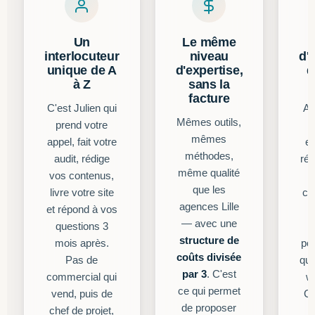
Un
Le même
interlocuteur
niveau
d'
unique de A
d'expertise,
d
à Z
sans la
facture
C'est Julien qui
Av
Mêmes outils,
prend votre
mêmes
appel, fait votre
en
méthodes,
audit, rédige
rég
même qualité
vos contenus,
que les
livre votre site
co
agences Lille
et répond à vos
— avec une
questions 3
f
structure de
mois après.
pou
coûts divisée
Pas de
qui
par 3
. C'est
commercial qui
we
ce qui permet
vend, puis de
C'
de proposer
chef de projet,
d