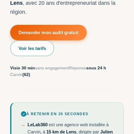
Lens
, avec 20 ans d'entrepreneuriat dans la
région.
Demander mon audit gratuit
Voir les tarifs
Visio 30 min
sans engagement
Réponse
sous 24 h
Carvin
(62)
Hero image éditoriale — bassin minier vivant,
commerce local actif
À RETENIR EN 30 SECONDES
LeLab360
est une agence web installée à
Carvin, à
15 km de Lens
, dirigée par
Julien