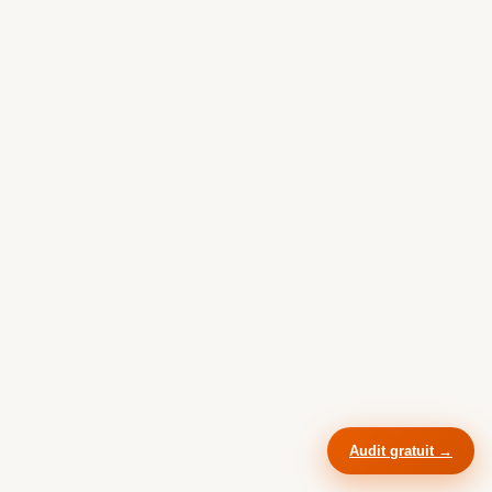
05
5 erreurs qui
plombent
un site vitrine de TPE
Les cinq pièges les plus fréquents, observés sur
des dizaines de sites de TPE françaises.
Audit gratuit →