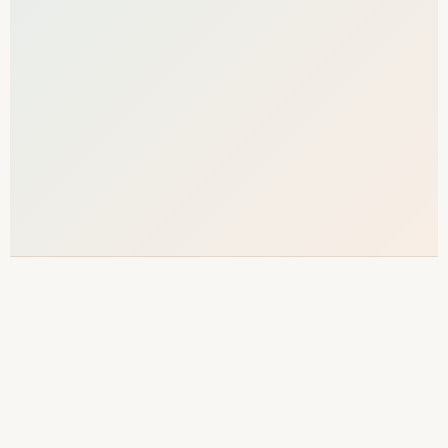
03
DIY, freelance ou