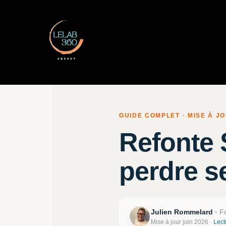
GUIDE COMPLET · MISE À JO
Refonte
perdre s
Julien Rommelard
·
F
Mise à jour juin 2026
·
Lect