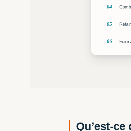
04
Combi
05
Refai
06
Foire
Qu’est-ce 