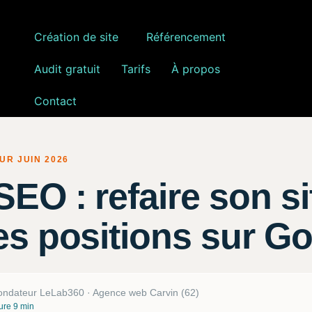
Création de site
Référencement
Audit gratuit
Tarifs
À propos
Contact
UR JUIN 2026
 SEO
: refaire son s
es positions sur G
ondateur LeLab360 · Agence web Carvin (62)
ure 9 min