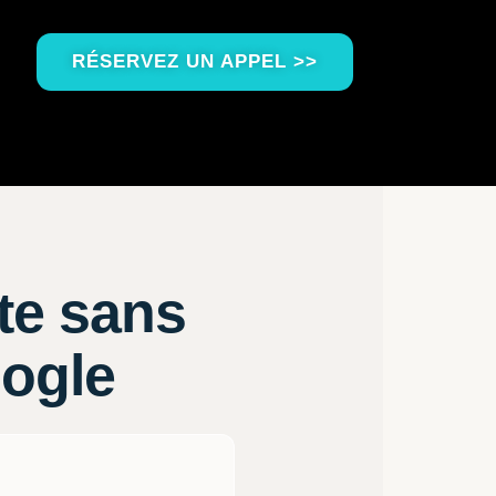
RÉSERVEZ UN APPEL >>
ite sans
oogle