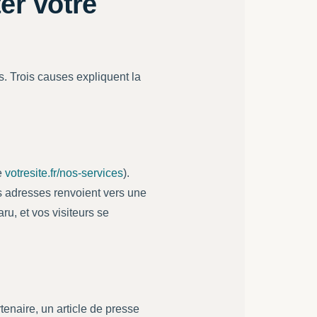
er votre
és. Trois causes expliquent la
e
votresite.fr/nos-services
).
es adresses renvoient vers une
ru, et vos visiteurs se
tenaire, un article de presse