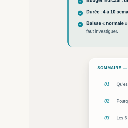
Budget indicatif
:
d
Durée
:
4 à 10 sem
Baisse « normale »
faut investiguer.
SOMMAIRE — 
01
Qu’es
02
Pourqu
03
Les 6