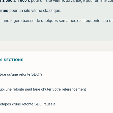
e 1 500 à 4 000 €
pour un site vitrine, davantage pour un site c
aines
pour un site vitrine classique.
: une légère baisse de quelques semaines est fréquente ; au-de
6 SECTIONS
t-ce qu’une refonte SEO ?
oi une refonte peut faire chuter votre référencement
 étapes d’une refonte SEO réussie